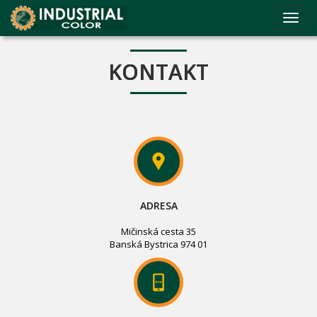
Toggl
navig
KONTAKT
ADRESA
Mičinská cesta 35
Banská Bystrica 974 01